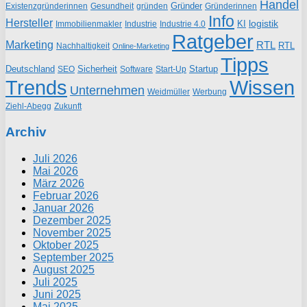
Handel
Gründer
Existenzgründerinnen
gründen
Gründerinnen
Gesundheit
Info
Hersteller
logistik
KI
Industrie
Immobilienmakler
Industrie 4.0
Ratgeber
Marketing
RTL
RTL
Nachhaltigkeit
Online-Marketing
Tipps
Deutschland
Sicherheit
Startup
SEO
Start-Up
Software
Trends
Wissen
Unternehmen
Weidmüller
Werbung
Ziehl-Abegg
Zukunft
Archiv
Juli 2026
Mai 2026
März 2026
Februar 2026
Januar 2026
Dezember 2025
November 2025
Oktober 2025
September 2025
August 2025
Juli 2025
Juni 2025
Mai 2025