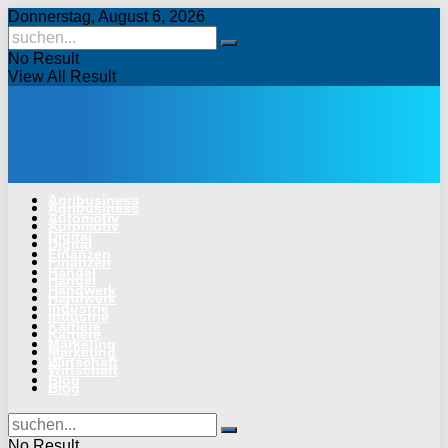
Donnerstag, August 6, 2026
No Result
View All Result
Agribusiness
Agribusiness
Automotiv
Automotiv
Digital
Digital
Finanzen
Finanzen
Handel
Handel
Handwerk
Handwerk
Industrie
Industrie
Karriere
Karriere
Marketing
Marketing
Wirtschaft
Wirtschaft
Blog
Blog
No Result