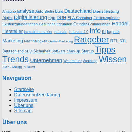
analyse
Deutschland
Dienstleistung
Auto
Büro
Amagno
Berlin
Digitalisierung
DUH
dpa
ELA-Container
Existenzgründer
Digital
Handel
Gründer
Existenzgründerinnen
gründen
Gründerinnen
Gesundheit
Info
Hersteller
logistik
KI
Industrie
Immobilienmakler
Industrie 4.0
Ratgeber
Marketing
RTL
RTL
Nachhaltigkeit
Online-Marketing
Tipps
Deutschland
Sicherheit
Startup
SEO
Start-Up
Software
Trends
Wissen
Unternehmen
Weidmüller
Werbung
Ziehl-Abegg
Zukunft
Navigation
Startseite
Datenschutzerklärung
Impressum
Über uns
Sitemap
Über uns