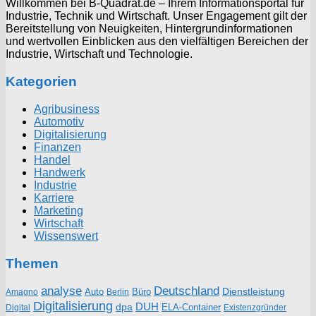
Willkommen bei B-Quadrat.de – Ihrem Informationsportal für
Industrie, Technik und Wirtschaft. Unser Engagement gilt der
Bereitstellung von Neuigkeiten, Hintergrundinformationen
und wertvollen Einblicken aus den vielfältigen Bereichen der
Industrie, Wirtschaft und Technologie.
Kategorien
Agribusiness
Automotiv
Digitalisierung
Finanzen
Handel
Handwerk
Industrie
Karriere
Marketing
Wirtschaft
Wissenswert
Themen
analyse
Deutschland
Dienstleistung
Auto
Büro
Amagno
Berlin
Digitalisierung
DUH
dpa
ELA-Container
Existenzgründer
Digital