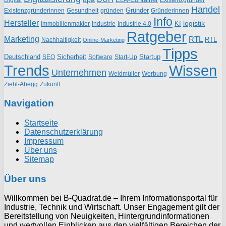
Existenzgründer
Digital
Handel
Gründer
Existenzgründerinnen
gründen
Gründerinnen
Gesundheit
Info
Hersteller
logistik
KI
Industrie
Immobilienmakler
Industrie 4.0
Ratgeber
Marketing
RTL
RTL
Nachhaltigkeit
Online-Marketing
Tipps
Deutschland
Sicherheit
Startup
SEO
Start-Up
Software
Trends
Wissen
Unternehmen
Weidmüller
Werbung
Ziehl-Abegg
Zukunft
Navigation
Startseite
Datenschutzerklärung
Impressum
Über uns
Sitemap
Über uns
Willkommen bei B-Quadrat.de – Ihrem Informationsportal für
Industrie, Technik und Wirtschaft. Unser Engagement gilt der
Bereitstellung von Neuigkeiten, Hintergrundinformationen
und wertvollen Einblicken aus den vielfältigen Bereichen der