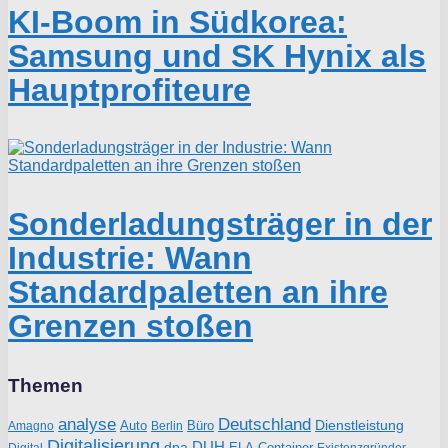
KI-Boom in Südkorea:
Samsung und SK Hynix als
Hauptprofiteure
Sonderladungsträger in der
Industrie: Wann
Standardpaletten an ihre
Grenzen stoßen
Themen
analyse
Deutschland
Dienstleistung
Auto
Büro
Amagno
Berlin
Digitalisierung
DUH
dpa
ELA-Container