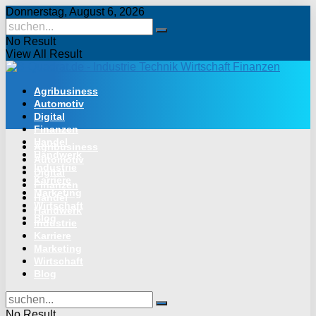
Donnerstag, August 6, 2026
No Result
View All Result
Agribusiness
Automotiv
Digital
Finanzen
Handel
Agribusiness
Handwerk
Automotiv
Industrie
Digital
Karriere
Finanzen
Marketing
Handel
Wirtschaft
Handwerk
Blog
Industrie
Karriere
Marketing
Wirtschaft
Blog
No Result