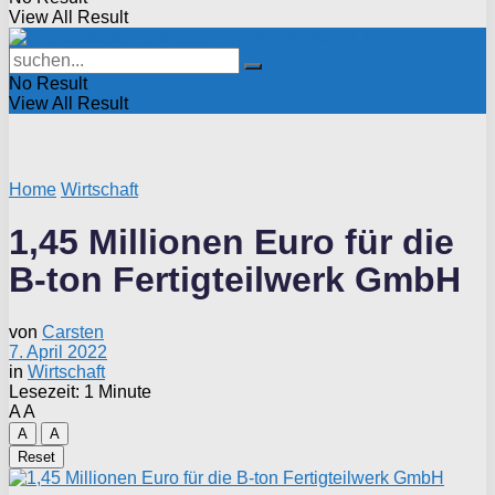
View All Result
No Result
View All Result
Home
Wirtschaft
1,45 Millionen Euro für die
B-ton Fertigteilwerk GmbH
von
Carsten
7. April 2022
in
Wirtschaft
Lesezeit: 1 Minute
A
A
A
A
Reset