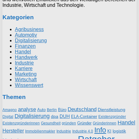
Industrie, Wirtschaft und Technologie.
Kategorien
Agribusiness
Automotiv
Digitalisierung
Finanzen
Handel
Handwerk
Industrie
Karriere
Marketing
Wirtschaft
Wissenswert
Themen
analyse
Deutschland
Dienstleistung
Auto
Büro
Amagno
Berlin
Digitalisierung
DUH
dpa
ELA-Container
Existenzgründer
Digital
Handel
Gründer
Existenzgründerinnen
gründen
Gründerinnen
Gesundheit
Info
Hersteller
logistik
KI
Industrie
Immobilienmakler
Industrie 4.0