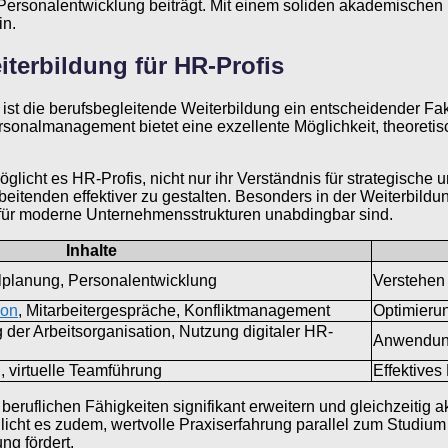
 Personalentwicklung beiträgt. Mit einem soliden akademischen 
in.
terbildung für HR-Profis
die berufsbegleitende Weiterbildung ein entscheidender Faktor
sonalmanagement bietet eine exzellente Möglichkeit, theoretis
licht es HR-Profis, nicht nur ihr Verständnis für strategische
beitenden effektiver zu gestalten. Besonders in der Weiterbild
 für moderne Unternehmensstrukturen unabdingbar sind.
Inhalte
lplanung, Personalentwicklung
Verstehen
ion
, Mitarbeitergespräche, Konfliktmanagement
Optimierun
 der Arbeitsorganisation, Nutzung digitaler HR-
Anwendung
 virtuelle Teamführung
Effektive
 beruflichen Fähigkeiten signifikant erweitern und gleichzeitig
licht es zudem, wertvolle Praxiserfahrung parallel zum Studiu
ung fördert.