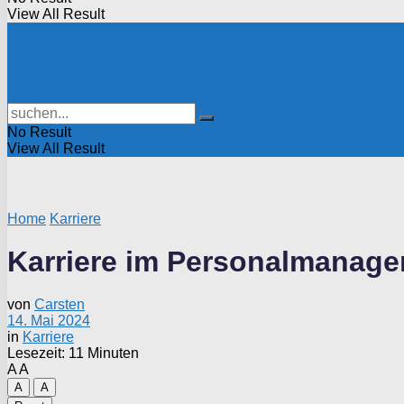
View All Result
No Result
View All Result
Home
Karriere
Karriere im Personalmanag
von
Carsten
14. Mai 2024
in
Karriere
Lesezeit: 11 Minuten
A
A
A
A