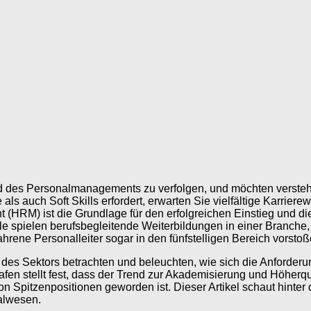
eld des Personalmanagements zu verfolgen, und möchten verste
e als auch Soft Skills erfordert, erwarten Sie vielfältige Kar
RM) ist die Grundlage für den erfolgreichen Einstieg und die 
 spielen berufsbegleitende Weiterbildungen in einer Branche, i
hrene Personalleiter sogar in den fünfstelligen Bereich vorst
 des Sektors betrachten und beleuchten, wie sich die Anforder
en stellt fest, dass der Trend zur Akademisierung und Höherq
on Spitzenpositionen geworden ist. Dieser Artikel schaut hinter
nalwesen.