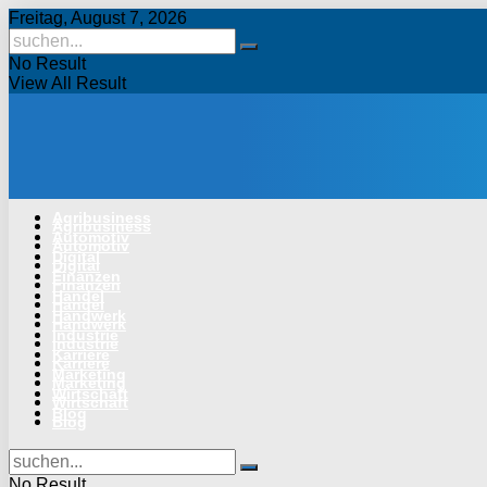
Freitag, August 7, 2026
No Result
View All Result
Agribusiness
Agribusiness
Automotiv
Automotiv
Digital
Digital
Finanzen
Finanzen
Handel
Handel
Handwerk
Handwerk
Industrie
Industrie
Karriere
Karriere
Marketing
Marketing
Wirtschaft
Wirtschaft
Blog
Blog
No Result