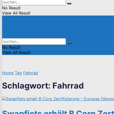
No Result
View All Result
No Result
View All Result
Home
Tag
Fahrrad
Schlagwort:
Fahrrad
Swapfiets erhält B Corp Zer