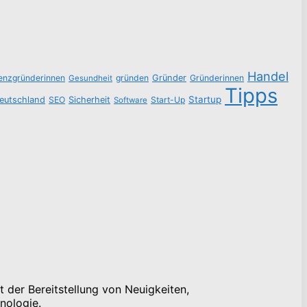
Handel
tenzgründerinnen
gründen
Gründer
Gründerinnen
Gesundheit
Tipps
Startup
eutschland
SEO
Sicherheit
Start-Up
Software
 der Bereitstellung von Neuigkeiten,
nologie.