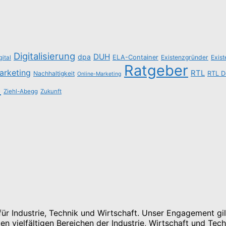
Digitalisierung
DUH
dpa
ELA-Container
Existenzgründer
Exis
gital
Ratgeber
arketing
RTL
Nachhaltigkeit
RTL D
Online-Marketing
n
Ziehl-Abegg
Zukunft
r Industrie, Technik und Wirtschaft. Unser Engagement gilt
n vielfältigen Bereichen der Industrie, Wirtschaft und Tech