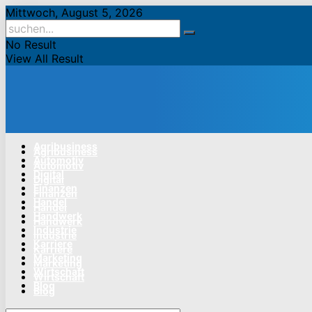
Mittwoch, August 5, 2026
No Result
View All Result
Agribusiness
Agribusiness
Automotiv
Automotiv
Digital
Digital
Finanzen
Finanzen
Handel
Handel
Handwerk
Handwerk
Industrie
Industrie
Karriere
Karriere
Marketing
Marketing
Wirtschaft
Wirtschaft
Blog
Blog