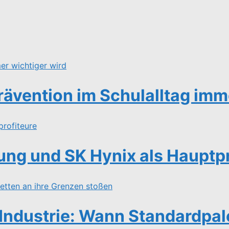
ävention im Schulalltag imme
ng und SK Hynix als Hauptpr
Industrie: Wann Standardpal