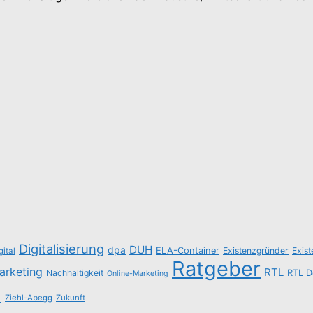
Digitalisierung
DUH
dpa
ELA-Container
Existenzgründer
Exis
gital
Ratgeber
arketing
RTL
Nachhaltigkeit
RTL D
Online-Marketing
n
Ziehl-Abegg
Zukunft