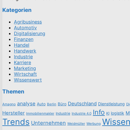
Kategorien
Agribusiness
Automotiv
Digitalisierung
Finanzen
Handel
Handwerk
Industrie
Karriere
Marketing
Wirtschaft
Wissenswert
Themen
analyse
Deutschland
Dienstleistung
Auto
Büro
Amagno
Berlin
Di
Info
Hersteller
M
logistik
Industrie
KI
Immobilienmakler
Industrie 4.0
Trends
Wisse
Unternehmen
Weidmüller
Werbung