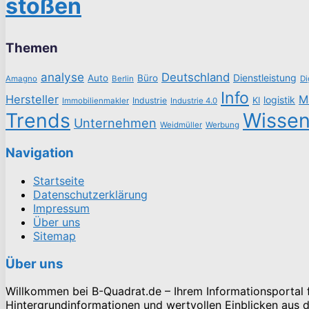
stoßen
Themen
analyse
Deutschland
Dienstleistung
Auto
Büro
Amagno
Berlin
Di
Info
Hersteller
M
logistik
Industrie
KI
Immobilienmakler
Industrie 4.0
Trends
Wisse
Unternehmen
Weidmüller
Werbung
Navigation
Startseite
Datenschutzerklärung
Impressum
Über uns
Sitemap
Über uns
Willkommen bei B-Quadrat.de – Ihrem Informationsportal fü
Hintergrundinformationen und wertvollen Einblicken aus de