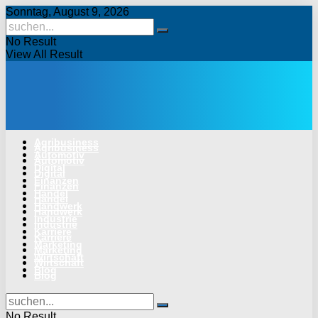
Sonntag, August 9, 2026
No Result
View All Result
Agribusiness
Agribusiness
Automotiv
Automotiv
Digital
Digital
Finanzen
Finanzen
Handel
Handel
Handwerk
Handwerk
Industrie
Industrie
Karriere
Karriere
Marketing
Marketing
Wirtschaft
Wirtschaft
Blog
Blog
No Result