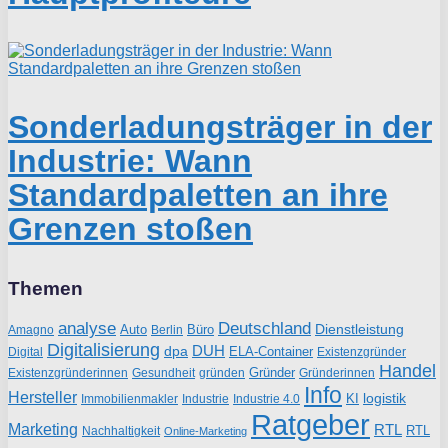
Sonderladungsträger in der
Industrie: Wann
Standardpaletten an ihre
Grenzen stoßen
Themen
analyse
Deutschland
Dienstleistung
Auto
Büro
Amagno
Berlin
Digitalisierung
DUH
dpa
ELA-Container
Existenzgründer
Digital
Handel
Gründer
Existenzgründerinnen
gründen
Gründerinnen
Gesundheit
Info
Hersteller
logistik
KI
Industrie
Immobilienmakler
Industrie 4.0
Ratgeber
Marketing
RTL
RTL
Nachhaltigkeit
Online-Marketing