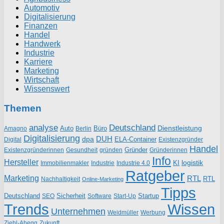
Automotiv
Digitalisierung
Finanzen
Handel
Handwerk
Industrie
Karriere
Marketing
Wirtschaft
Wissenswert
Themen
analyse
Deutschland
Dienstleistung
Auto
Büro
Amagno
Berlin
Digitalisierung
DUH
dpa
ELA-Container
Existenzgründer
Digital
Handel
Gründer
Existenzgründerinnen
gründen
Gründerinnen
Gesundheit
Info
Hersteller
logistik
KI
Industrie
Immobilienmakler
Industrie 4.0
Ratgeber
Marketing
RTL
RTL
Nachhaltigkeit
Online-Marketing
Tipps
Deutschland
Sicherheit
Startup
SEO
Start-Up
Software
Trends
Wissen
Unternehmen
Weidmüller
Werbung
Ziehl-Abegg
Zukunft