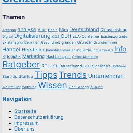
Themen
analyse
Deutschland
Dienstleistung
Auto
Büro
Amagno
Berlin
Digitalisierung
DUH
dpa
ELA-Container
Existenzgründer
Digital
Existenzgründerinnen
gründen
Gründer
Gründerinnen
Gesundheit
Info
Handel
Hersteller
Industrie
Immobilienmakler
Industrie 4.0
Marketing
logistik
KI
Nachhaltigkeit
Online-Marketing
Ratgeber
RTL
RTL Deutschland
SEO
Sicherheit
Software
Tipps
Trends
Unternehmen
Startup
Start-Up
Wissen
Weidmüller
Werbung
Ziehl-Abegg
Zukunft
Navigation
Startseite
Datenschutzerklärung
Impressum
Über uns