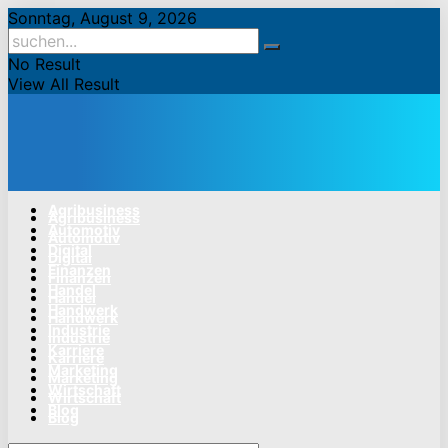
Sonntag, August 9, 2026
No Result
View All Result
Agribusiness
Agribusiness
Automotiv
Automotiv
Digital
Digital
Finanzen
Finanzen
Handel
Handel
Handwerk
Handwerk
Industrie
Industrie
Karriere
Karriere
Marketing
Marketing
Wirtschaft
Wirtschaft
Blog
Blog