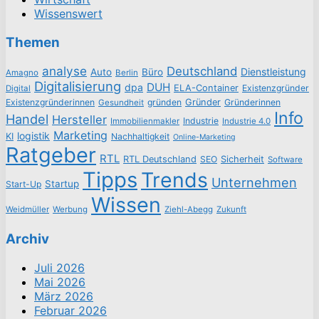
Wissenswert
Themen
analyse
Deutschland
Dienstleistung
Auto
Büro
Amagno
Berlin
Digitalisierung
DUH
dpa
ELA-Container
Existenzgründer
Digital
Existenzgründerinnen
gründen
Gründer
Gründerinnen
Gesundheit
Info
Handel
Hersteller
Industrie
Immobilienmakler
Industrie 4.0
Marketing
logistik
KI
Nachhaltigkeit
Online-Marketing
Ratgeber
RTL
RTL Deutschland
SEO
Sicherheit
Software
Tipps
Trends
Unternehmen
Startup
Start-Up
Wissen
Weidmüller
Werbung
Ziehl-Abegg
Zukunft
Archiv
Juli 2026
Mai 2026
März 2026
Februar 2026