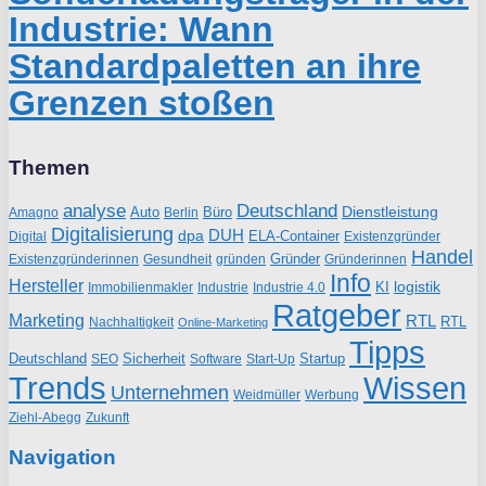
Industrie: Wann
Standardpaletten an ihre
Grenzen stoßen
Themen
analyse
Deutschland
Dienstleistung
Auto
Büro
Amagno
Berlin
Digitalisierung
DUH
dpa
ELA-Container
Existenzgründer
Digital
Handel
Gründer
Existenzgründerinnen
gründen
Gründerinnen
Gesundheit
Info
Hersteller
logistik
KI
Industrie
Immobilienmakler
Industrie 4.0
Ratgeber
Marketing
RTL
RTL
Nachhaltigkeit
Online-Marketing
Tipps
Deutschland
Sicherheit
Startup
SEO
Start-Up
Software
Trends
Wissen
Unternehmen
Weidmüller
Werbung
Ziehl-Abegg
Zukunft
Navigation