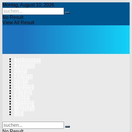
Montag, August 10, 2026
No Result
View All Result
Agribusiness
Agribusiness
Automotiv
Automotiv
Digital
Digital
Finanzen
Finanzen
Handel
Handel
Handwerk
Handwerk
Industrie
Industrie
Karriere
Karriere
Marketing
Marketing
Wirtschaft
Wirtschaft
Blog
Blog
No Result