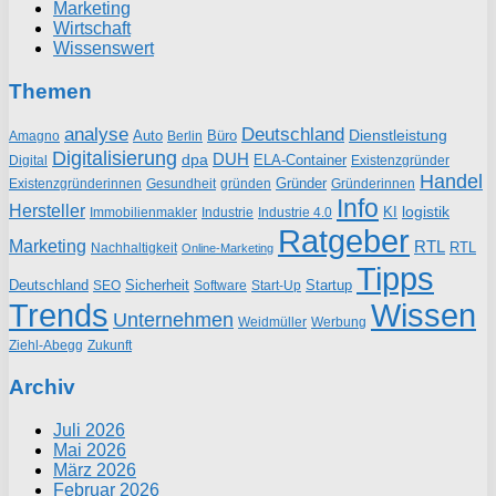
Marketing
Wirtschaft
Wissenswert
Themen
analyse
Deutschland
Dienstleistung
Auto
Büro
Amagno
Berlin
Digitalisierung
DUH
dpa
ELA-Container
Existenzgründer
Digital
Handel
Gründer
Existenzgründerinnen
gründen
Gründerinnen
Gesundheit
Info
Hersteller
logistik
KI
Industrie
Immobilienmakler
Industrie 4.0
Ratgeber
Marketing
RTL
RTL
Nachhaltigkeit
Online-Marketing
Tipps
Deutschland
Sicherheit
Startup
SEO
Start-Up
Software
Trends
Wissen
Unternehmen
Weidmüller
Werbung
Ziehl-Abegg
Zukunft
Archiv
Juli 2026
Mai 2026
März 2026
Februar 2026