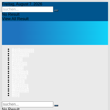
Freitag, August 7, 2026
No Result
View All Result
Agribusiness
Agribusiness
Automotiv
Automotiv
Digital
Digital
Finanzen
Finanzen
Handel
Handel
Handwerk
Handwerk
Industrie
Industrie
Karriere
Karriere
Marketing
Marketing
Wirtschaft
Wirtschaft
Blog
Blog
No Result