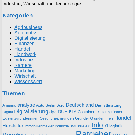
Industrie, Wirtschaft und Technologie.
Kategorien
Agribusiness
Automotiv
Digitalisierung
Finanzen
Handel
Handwerk
Industrie
Karriere
Marketing
Wirtschaft
Wissenswert
Themen
analyse
Deutschland
Dienstleistung
Auto
Büro
Amagno
Berlin
Digitalisierung
DUH
dpa
ELA-Container
Existenzgründer
Digital
Handel
Gründer
Existenzgründerinnen
gründen
Gründerinnen
Gesundheit
Info
Hersteller
logistik
KI
Industrie
Immobilienmakler
Industrie 4.0
Ratgeber