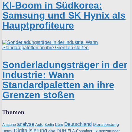
KI-Boom in Südkorea:
Samsung und SK Hynix als
Hauptprofiteure
Sonderladungsträger in der
Industrie: Wann
Standardpaletten an ihre
Grenzen stoßen
Themen
analyse
Deutschland
Dienstleistung
Auto
Büro
Amagno
Berlin
Digitalisierung
DUH
dpa
ELA-Container
Existenzgründer
Digital