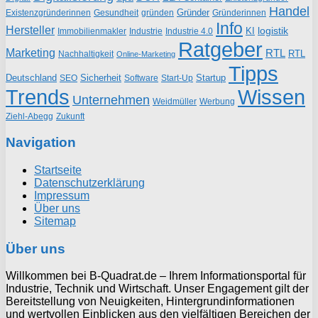
Handel
Gründer
Existenzgründerinnen
gründen
Gründerinnen
Gesundheit
Info
Hersteller
logistik
KI
Industrie
Immobilienmakler
Industrie 4.0
Ratgeber
Marketing
RTL
RTL
Nachhaltigkeit
Online-Marketing
Tipps
Deutschland
Sicherheit
Startup
SEO
Start-Up
Software
Trends
Wissen
Unternehmen
Weidmüller
Werbung
Ziehl-Abegg
Zukunft
Navigation
Startseite
Datenschutzerklärung
Impressum
Über uns
Sitemap
Über uns
Willkommen bei B-Quadrat.de – Ihrem Informationsportal für
Industrie, Technik und Wirtschaft. Unser Engagement gilt der
Bereitstellung von Neuigkeiten, Hintergrundinformationen
und wertvollen Einblicken aus den vielfältigen Bereichen der