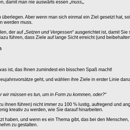
n, damit man nie auswärts essen „
muss
„.
nau überlegen. Aber wenn man sich einmal ein Ziel gesetzt hat, 
tan werden muss.
en, der auf „
Setzen und Vergessen
“ ausgerichtet ist, damit Sie
azu führen, dass Ziele auf lange Sicht erreicht (und beibehalte
n
etwas ist, das Ihnen zumindest ein bisschen Spaß macht!
 Neujahrsvorsätze geht, und wählen ihre Ziele in erster Linie da
er wir müssen es tun, um in Form zu kommen, oder?“
 zu ihnen führen) nicht immer zu 100 % lustig, aufregend und a
nig kreativ zu werden, wie Sie darauf hinarbeiten.
zt haben, und wenn es ein Thema gibt, das bei den Menschen, di
enehm zu gestalten.