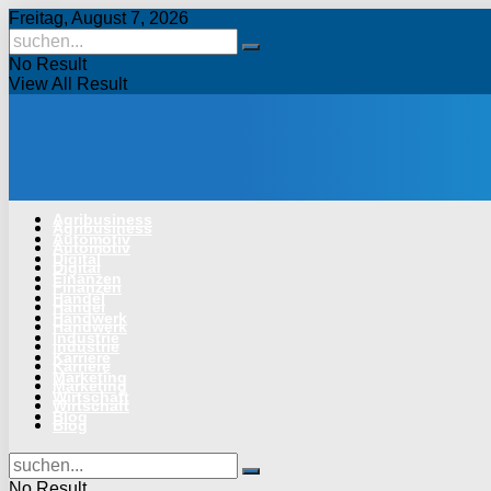
Freitag, August 7, 2026
No Result
View All Result
Agribusiness
Agribusiness
Automotiv
Automotiv
Digital
Digital
Finanzen
Finanzen
Handel
Handel
Handwerk
Handwerk
Industrie
Industrie
Karriere
Karriere
Marketing
Marketing
Wirtschaft
Wirtschaft
Blog
Blog
No Result