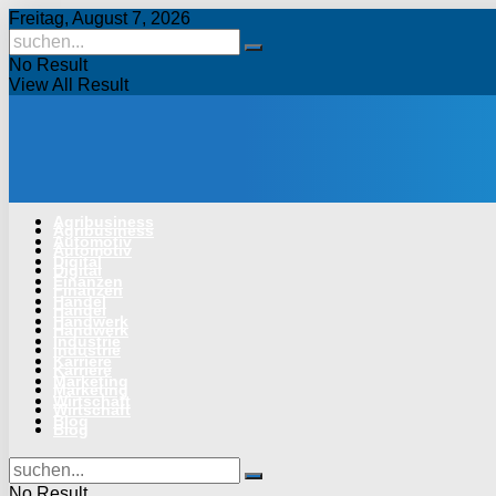
Freitag, August 7, 2026
No Result
View All Result
Agribusiness
Agribusiness
Automotiv
Automotiv
Digital
Digital
Finanzen
Finanzen
Handel
Handel
Handwerk
Handwerk
Industrie
Industrie
Karriere
Karriere
Marketing
Marketing
Wirtschaft
Wirtschaft
Blog
Blog
No Result