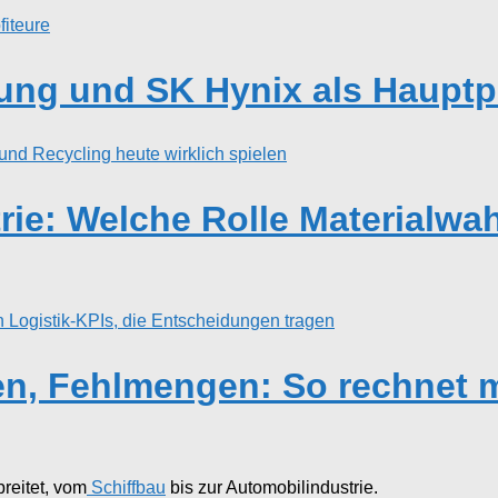
ng und SK Hynix als Hauptpr
rie: Welche Rolle Materialwa
n, Fehlmengen: So rechnet m
reitet, vom
Schiffbau
bis zur Automobilindustrie.