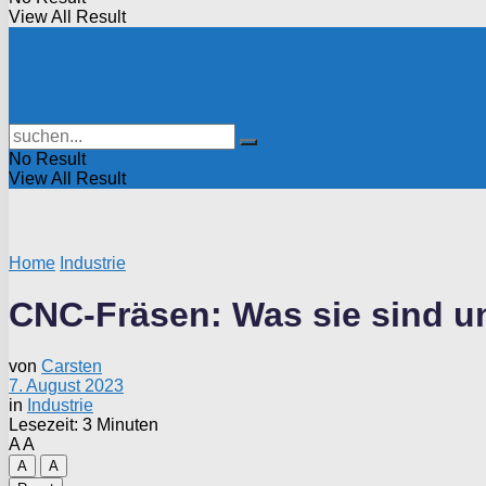
View All Result
No Result
View All Result
Home
Industrie
CNC-Fräsen: Was sie sind un
von
Carsten
7. August 2023
in
Industrie
Lesezeit: 3 Minuten
A
A
A
A