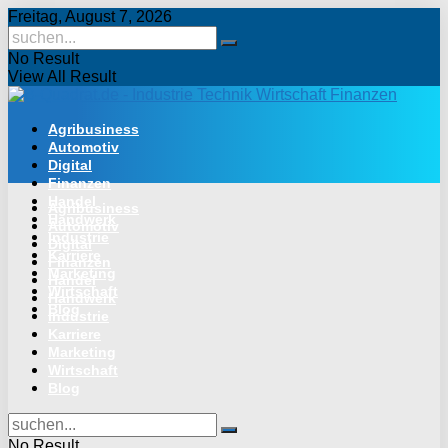
Freitag, August 7, 2026
No Result
View All Result
Agribusiness
Automotiv
Digital
Finanzen
Handel
Agribusiness
Handwerk
Automotiv
Industrie
Digital
Karriere
Finanzen
Marketing
Handel
Wirtschaft
Handwerk
Blog
Industrie
Karriere
Marketing
Wirtschaft
Blog
No Result