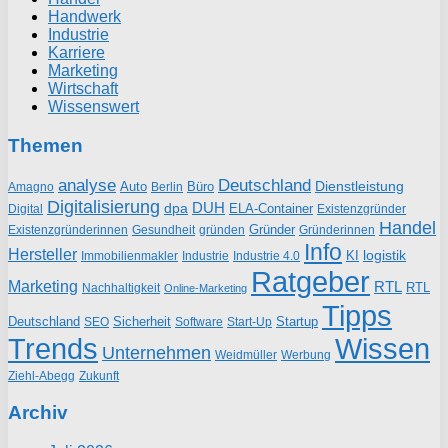
Handwerk
Industrie
Karriere
Marketing
Wirtschaft
Wissenswert
Themen
analyse
Deutschland
Dienstleistung
Auto
Büro
Amagno
Berlin
Digitalisierung
DUH
dpa
ELA-Container
Existenzgründer
Digital
Handel
Gründer
Existenzgründerinnen
gründen
Gründerinnen
Gesundheit
Info
Hersteller
logistik
KI
Industrie
Immobilienmakler
Industrie 4.0
Ratgeber
Marketing
RTL
RTL
Nachhaltigkeit
Online-Marketing
Tipps
Deutschland
Sicherheit
Startup
SEO
Start-Up
Software
Trends
Wissen
Unternehmen
Weidmüller
Werbung
Ziehl-Abegg
Zukunft
Archiv