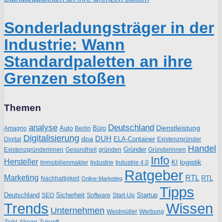
Sonderladungsträger in der
Industrie: Wann
Standardpaletten an ihre
Grenzen stoßen
Themen
analyse
Deutschland
Dienstleistung
Auto
Büro
Amagno
Berlin
Digitalisierung
DUH
dpa
ELA-Container
Existenzgründer
Digital
Handel
Gründer
Existenzgründerinnen
gründen
Gründerinnen
Gesundheit
Info
Hersteller
logistik
KI
Industrie
Immobilienmakler
Industrie 4.0
Ratgeber
Marketing
RTL
RTL
Nachhaltigkeit
Online-Marketing
Tipps
Deutschland
Sicherheit
Startup
SEO
Start-Up
Software
Trends
Wissen
Unternehmen
Weidmüller
Werbung
Ziehl-Abegg
Zukunft