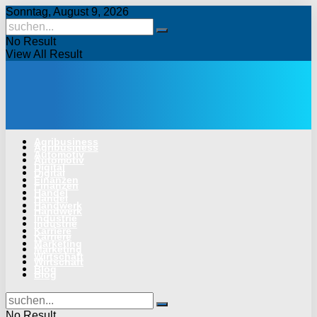
Sonntag, August 9, 2026
No Result
View All Result
Agribusiness
Agribusiness
Automotiv
Automotiv
Digital
Digital
Finanzen
Finanzen
Handel
Handel
Handwerk
Handwerk
Industrie
Industrie
Karriere
Karriere
Marketing
Marketing
Wirtschaft
Wirtschaft
Blog
Blog
No Result