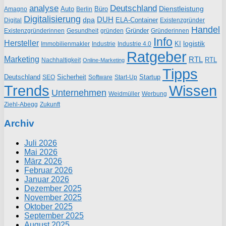
analyse
Deutschland
Dienstleistung
Auto
Büro
Amagno
Berlin
Digitalisierung
DUH
dpa
ELA-Container
Existenzgründer
Digital
Handel
Gründer
Existenzgründerinnen
gründen
Gründerinnen
Gesundheit
Info
Hersteller
logistik
KI
Industrie
Immobilienmakler
Industrie 4.0
Ratgeber
Marketing
RTL
RTL
Nachhaltigkeit
Online-Marketing
Tipps
Deutschland
Sicherheit
Startup
SEO
Start-Up
Software
Trends
Wissen
Unternehmen
Weidmüller
Werbung
Ziehl-Abegg
Zukunft
Archiv
Juli 2026
Mai 2026
März 2026
Februar 2026
Januar 2026
Dezember 2025
November 2025
Oktober 2025
September 2025
August 2025