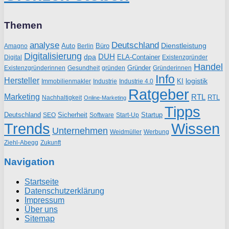
Themen
analyse
Deutschland
Dienstleistung
Auto
Büro
Amagno
Berlin
Digitalisierung
DUH
dpa
ELA-Container
Existenzgründer
Digital
Handel
Gründer
Existenzgründerinnen
gründen
Gründerinnen
Gesundheit
Info
Hersteller
logistik
KI
Industrie
Immobilienmakler
Industrie 4.0
Ratgeber
Marketing
RTL
RTL
Nachhaltigkeit
Online-Marketing
Tipps
Deutschland
Sicherheit
Startup
SEO
Start-Up
Software
Trends
Wissen
Unternehmen
Weidmüller
Werbung
Ziehl-Abegg
Zukunft
Navigation
Startseite
Datenschutzerklärung
Impressum
Über uns
Sitemap