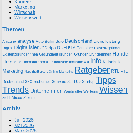
Karriere
Marketing
Wirtschaft
Wissenswert
Themen
analyse
Deutschland
Dienstleistung
Auto
Büro
Amagno
Berlin
Digitalisierung
DUH
dpa
ELA-Container
Existenzgründer
Digital
Handel
Gründer
Existenzgründerinnen
gründen
Gründerinnen
Gesundheit
Info
Hersteller
logistik
KI
Industrie
Immobilienmakler
Industrie 4.0
Ratgeber
Marketing
RTL
RTL
Nachhaltigkeit
Online-Marketing
Tipps
Deutschland
Sicherheit
Startup
SEO
Start-Up
Software
Trends
Wissen
Unternehmen
Weidmüller
Werbung
Ziehl-Abegg
Zukunft
Archiv
Juli 2026
Mai 2026
März 2026