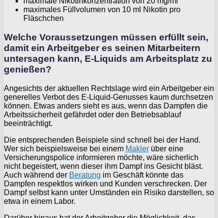
maximale Nikotinkonzentration von 20 mg/ml
maximales Füllvolumen von 10 ml Nikotin pro
Fläschchen
Welche Voraussetzungen müssen erfüllt sein,
damit ein Arbeitgeber es seinen Mitarbeitern
untersagen kann, E-Liquids am Arbeitsplatz zu
genießen?
Angesichts der aktuellen Rechtslage wird ein Arbeitgeber ein
generelles Verbot des E-Liquid-Genusses kaum durchsetzen
können. Etwas anders sieht es aus, wenn das Dampfen die
Arbeitssicherheit gefährdet oder den Betriebsablauf
beeinträchtigt.
Die entsprechenden Beispiele sind schnell bei der Hand.
Wer sich beispielsweise bei einem
Makler
über eine
Versicherungspolice informieren möchte, wäre sicherlich
nicht begeistert, wenn dieser ihm Dampf ins Gesicht bläst.
Auch während der
Beratung
im Geschäft könnte das
Dampfen respektlos wirken und Kunden verschrecken. Der
Dampf selbst kann unter Umständen ein Risiko darstellen, so
etwa in einem Labor.
Darüber hinaus hat der Arbeitgeber die Möglichkeit, das