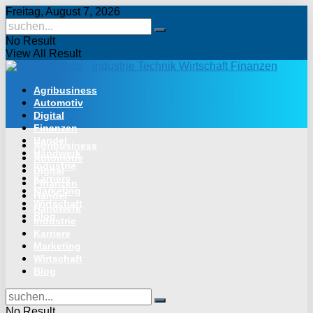
Freitag, August 7, 2026
No Result
View All Result
Agribusiness
Automotiv
Digital
Finanzen
Handel
Agribusiness
Handwerk
Automotiv
Industrie
Digital
Karriere
Finanzen
Marketing
Handel
Wirtschaft
Handwerk
Blog
Industrie
Karriere
Marketing
Wirtschaft
Blog
No Result