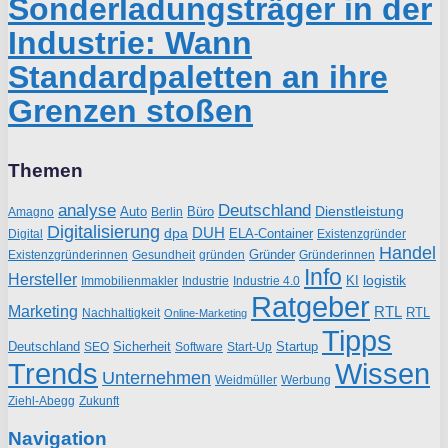
Sonderladungsträger in der
Industrie: Wann
Standardpaletten an ihre
Grenzen stoßen
Themen
analyse
Deutschland
Dienstleistung
Auto
Büro
Amagno
Berlin
Digitalisierung
DUH
dpa
ELA-Container
Existenzgründer
Digital
Handel
Gründer
Existenzgründerinnen
gründen
Gründerinnen
Gesundheit
Info
Hersteller
logistik
KI
Industrie
Immobilienmakler
Industrie 4.0
Ratgeber
Marketing
RTL
RTL
Nachhaltigkeit
Online-Marketing
Tipps
Deutschland
Sicherheit
Startup
SEO
Start-Up
Software
Trends
Wissen
Unternehmen
Weidmüller
Werbung
Ziehl-Abegg
Zukunft
Navigation