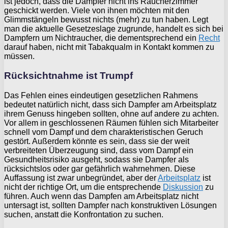
ist jedoch, dass die Dampfer nicht ins Raucherzimmer
geschickt werden. Viele von ihnen möchten mit den
Glimmstängeln bewusst nichts (mehr) zu tun haben. Legt
man die aktuelle Gesetzeslage zugrunde, handelt es sich bei
Dampfern um Nichtraucher, die dementsprechend ein
Recht
darauf haben, nicht mit Tabakqualm in Kontakt kommen zu
müssen.
Rücksichtnahme ist Trumpf
Das Fehlen eines eindeutigen gesetzlichen Rahmens
bedeutet natürlich nicht, dass sich Dampfer am Arbeitsplatz
ihrem Genuss hingeben sollten, ohne auf andere zu achten.
Vor allem in geschlossenen Räumen fühlen sich Mitarbeiter
schnell vom Dampf und dem charakteristischen Geruch
gestört. Außerdem könnte es sein, dass sie der weit
verbreiteten Überzeugung sind, dass vom Dampf ein
Gesundheitsrisiko ausgeht, sodass sie Dampfer als
rücksichtslos oder gar gefährlich wahrnehmen. Diese
Auffassung ist zwar unbegründet, aber der
Arbeitsplatz
ist
nicht der richtige Ort, um die entsprechende
Diskussion
zu
führen. Auch wenn das Dampfen am Arbeitsplatz nicht
untersagt ist, sollten Dampfer nach konstruktiven Lösungen
suchen, anstatt die Konfrontation zu suchen.