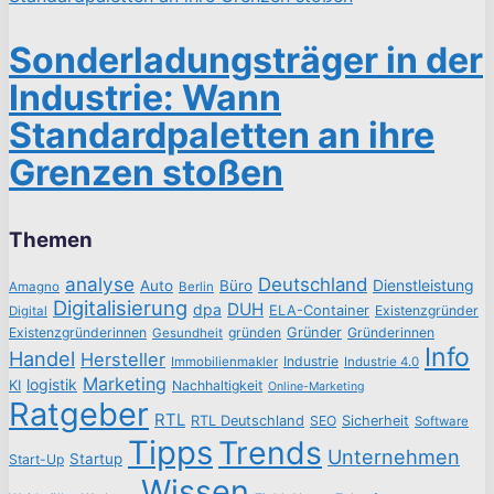
Sonderladungsträger in der
Industrie: Wann
Standardpaletten an ihre
Grenzen stoßen
Themen
analyse
Deutschland
Dienstleistung
Auto
Büro
Amagno
Berlin
Digitalisierung
DUH
dpa
ELA-Container
Existenzgründer
Digital
Existenzgründerinnen
gründen
Gründer
Gründerinnen
Gesundheit
Info
Handel
Hersteller
Industrie
Immobilienmakler
Industrie 4.0
Marketing
logistik
KI
Nachhaltigkeit
Online-Marketing
Ratgeber
RTL
RTL Deutschland
SEO
Sicherheit
Software
Tipps
Trends
Unternehmen
Startup
Start-Up
Wissen