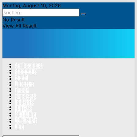
Montag, August 10, 2026
No Result
View All Result
Agribusiness
Agribusiness
Automotiv
Automotiv
Digital
Digital
Finanzen
Finanzen
Handel
Handel
Handwerk
Handwerk
Industrie
Industrie
Karriere
Karriere
Marketing
Marketing
Wirtschaft
Wirtschaft
Blog
Blog