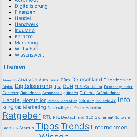
Digitalisierung
Finanzen
Handel
Handwerk
Industrie
Karriere
Marketing
Wirtschaft
Wissenswert
Themen
analyse
Deutschland
Dienstleistung
Auto
Büro
Amagno
Berlin
Digitalisierung
DUH
dpa
ELA-Container
Existenzgründer
Digital
Existenzgründerinnen
gründen
Gründer
Gründerinnen
Gesundheit
Info
Handel
Hersteller
Industrie
Immobilienmakler
Industrie 4.0
Marketing
logistik
KI
Nachhaltigkeit
Online-Marketing
Ratgeber
RTL
RTL Deutschland
SEO
Sicherheit
Software
Tipps
Trends
Unternehmen
Startup
Start-Up
Wissen