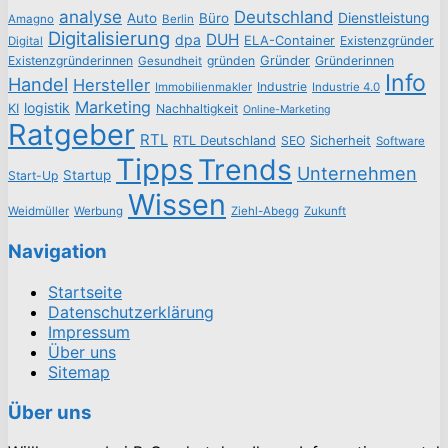
analyse
Deutschland
Dienstleistung
Auto
Büro
Amagno
Berlin
Digitalisierung
DUH
dpa
ELA-Container
Existenzgründer
Digital
Existenzgründerinnen
gründen
Gründer
Gründerinnen
Gesundheit
Info
Handel
Hersteller
Industrie
Immobilienmakler
Industrie 4.0
Marketing
logistik
KI
Nachhaltigkeit
Online-Marketing
Ratgeber
RTL
RTL Deutschland
SEO
Sicherheit
Software
Tipps
Trends
Unternehmen
Startup
Start-Up
Wissen
Weidmüller
Werbung
Ziehl-Abegg
Zukunft
Navigation
Startseite
Datenschutzerklärung
Impressum
Über uns
Sitemap
Über uns