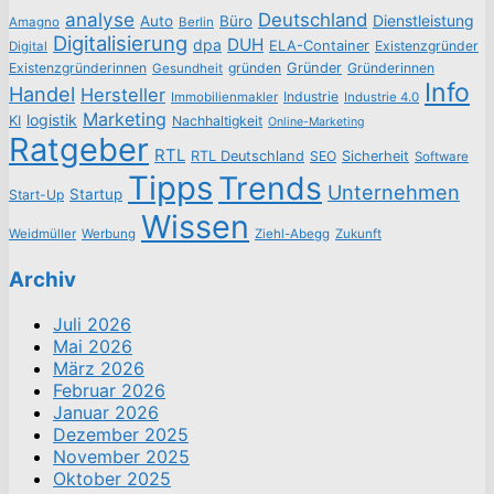
analyse
Deutschland
Dienstleistung
Auto
Büro
Amagno
Berlin
Digitalisierung
DUH
dpa
ELA-Container
Existenzgründer
Digital
Existenzgründerinnen
gründen
Gründer
Gründerinnen
Gesundheit
Info
Handel
Hersteller
Industrie
Immobilienmakler
Industrie 4.0
Marketing
logistik
KI
Nachhaltigkeit
Online-Marketing
Ratgeber
RTL
RTL Deutschland
SEO
Sicherheit
Software
Tipps
Trends
Unternehmen
Startup
Start-Up
Wissen
Weidmüller
Werbung
Ziehl-Abegg
Zukunft
Archiv
Juli 2026
Mai 2026
März 2026
Februar 2026
Januar 2026
Dezember 2025
November 2025
Oktober 2025