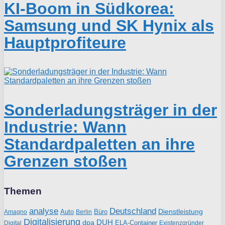
KI-Boom in Südkorea:
Samsung und SK Hynix als
Hauptprofiteure
Sonderladungsträger in der
Industrie: Wann
Standardpaletten an ihre
Grenzen stoßen
Themen
analyse
Deutschland
Dienstleistung
Auto
Büro
Amagno
Berlin
Digitalisierung
DUH
dpa
ELA-Container
Existenzgründer
Digital