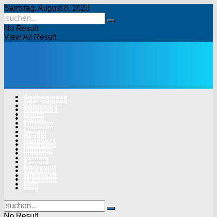
Samstag, August 8, 2026
No Result
View All Result
Agribusiness
Agribusiness
Automotiv
Automotiv
Digital
Digital
Finanzen
Finanzen
Handel
Handel
Handwerk
Handwerk
Industrie
Industrie
Karriere
Karriere
Marketing
Marketing
Wirtschaft
Wirtschaft
Blog
Blog
No Result