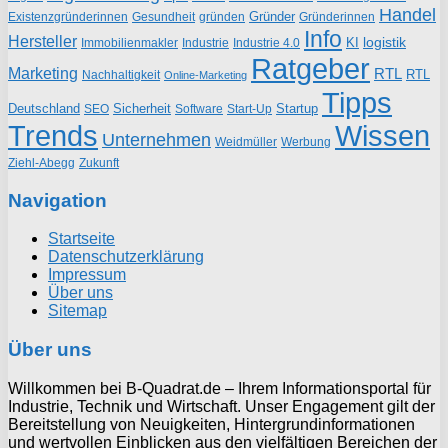
Handel
Gründer
Existenzgründerinnen
gründen
Gründerinnen
Gesundheit
Info
Hersteller
logistik
KI
Industrie
Immobilienmakler
Industrie 4.0
Ratgeber
Marketing
RTL
RTL
Nachhaltigkeit
Online-Marketing
Tipps
Deutschland
Sicherheit
Startup
SEO
Start-Up
Software
Trends
Wissen
Unternehmen
Weidmüller
Werbung
Ziehl-Abegg
Zukunft
Navigation
Startseite
Datenschutzerklärung
Impressum
Über uns
Sitemap
Über uns
Willkommen bei B-Quadrat.de – Ihrem Informationsportal für
Industrie, Technik und Wirtschaft. Unser Engagement gilt der
Bereitstellung von Neuigkeiten, Hintergrundinformationen
und wertvollen Einblicken aus den vielfältigen Bereichen der