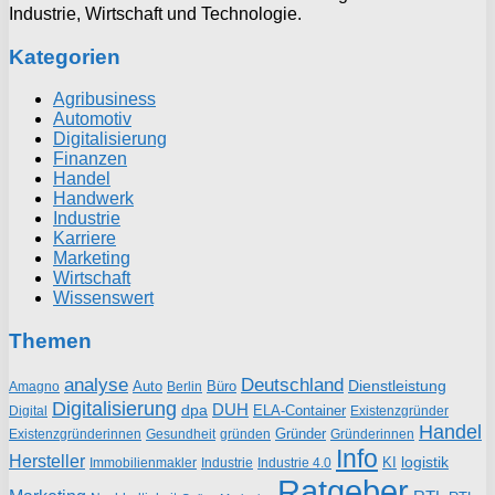
Industrie, Wirtschaft und Technologie.
Kategorien
Agribusiness
Automotiv
Digitalisierung
Finanzen
Handel
Handwerk
Industrie
Karriere
Marketing
Wirtschaft
Wissenswert
Themen
analyse
Deutschland
Dienstleistung
Auto
Büro
Amagno
Berlin
Digitalisierung
DUH
dpa
ELA-Container
Existenzgründer
Digital
Handel
Gründer
Existenzgründerinnen
gründen
Gründerinnen
Gesundheit
Info
Hersteller
logistik
KI
Industrie
Immobilienmakler
Industrie 4.0
Ratgeber