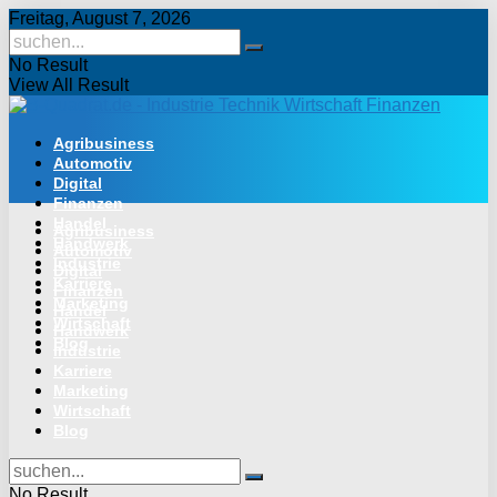
Freitag, August 7, 2026
No Result
View All Result
Agribusiness
Automotiv
Digital
Finanzen
Handel
Agribusiness
Handwerk
Automotiv
Industrie
Digital
Karriere
Finanzen
Marketing
Handel
Wirtschaft
Handwerk
Blog
Industrie
Karriere
Marketing
Wirtschaft
Blog
No Result