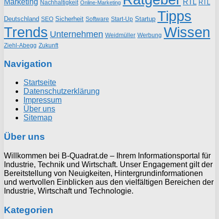
Marketing
RTL
RTL
Nachhaltigkeit
Online-Marketing
Tipps
Deutschland
Sicherheit
Startup
SEO
Start-Up
Software
Trends
Wissen
Unternehmen
Weidmüller
Werbung
Ziehl-Abegg
Zukunft
Navigation
Startseite
Datenschutzerklärung
Impressum
Über uns
Sitemap
Über uns
Willkommen bei B-Quadrat.de – Ihrem Informationsportal für
Industrie, Technik und Wirtschaft. Unser Engagement gilt der
Bereitstellung von Neuigkeiten, Hintergrundinformationen
und wertvollen Einblicken aus den vielfältigen Bereichen der
Industrie, Wirtschaft und Technologie.
Kategorien