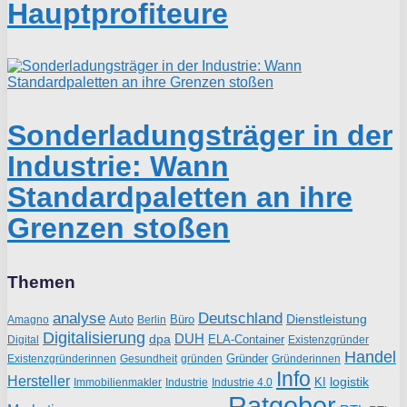
Hauptprofiteure
Sonderladungsträger in der
Industrie: Wann
Standardpaletten an ihre
Grenzen stoßen
Themen
analyse
Deutschland
Dienstleistung
Auto
Büro
Amagno
Berlin
Digitalisierung
DUH
dpa
ELA-Container
Existenzgründer
Digital
Handel
Gründer
Existenzgründerinnen
gründen
Gründerinnen
Gesundheit
Info
Hersteller
logistik
KI
Industrie
Immobilienmakler
Industrie 4.0
Ratgeber