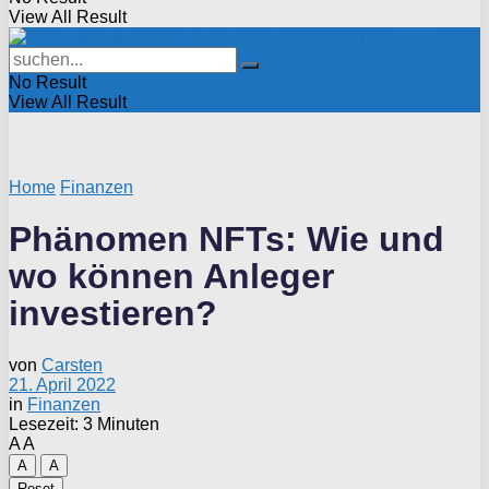
View All Result
No Result
View All Result
Home
Finanzen
Phänomen NFTs: Wie und
wo können Anleger
investieren?
von
Carsten
21. April 2022
in
Finanzen
Lesezeit: 3 Minuten
A
A
A
A
Reset