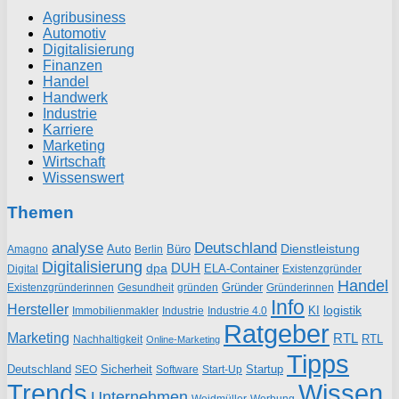
Agribusiness
Automotiv
Digitalisierung
Finanzen
Handel
Handwerk
Industrie
Karriere
Marketing
Wirtschaft
Wissenswert
Themen
analyse
Deutschland
Dienstleistung
Auto
Büro
Amagno
Berlin
Digitalisierung
DUH
dpa
ELA-Container
Existenzgründer
Digital
Handel
Gründer
Existenzgründerinnen
gründen
Gründerinnen
Gesundheit
Info
Hersteller
logistik
KI
Industrie
Immobilienmakler
Industrie 4.0
Ratgeber
Marketing
RTL
RTL
Nachhaltigkeit
Online-Marketing
Tipps
Deutschland
Sicherheit
Startup
SEO
Start-Up
Software
Trends
Wissen
Unternehmen
Weidmüller
Werbung