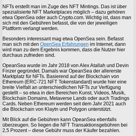
NFTs erstellt man im Zuge des NFT Mintings. Das ist über
spezialisierte NFT Marketplaces möglich – dazu gehören
etwa OpenSea oder auch Crypto.com. Wichtig ist, dass man
sich mit den Gebühren befasst, die von der jeweiligen
Plattform verlangt werden.
Besonders interessant mag etwa OpenSea sein. Befasst
man sich mit den
OpenSea Erfahrungen
im Internet, dann
wird man zu dem Ergebnis kommen, dass die Nutzer hier
durchaus zufrieden sind.
OpeanSea wurde im Jahr 2018 von Alex Atallah und Devin
Finzer gegründet. Damals war OpeanSea der allererste
Marktplatz für NFTs. Basierend auf der Blockchain von
Ethereum (ERC-721 NFT Tokenstandard) wurde hier eine
breite Vielfalt an unterschiedlichen NFTs zur Verfügung
gestellt – so etwa in den Bereichen Kunst, Videos, Musik,
Blockchain Domains, Metaverse Lands oder auch Tradings
Cards. Neben Ethereum werden seit dem Jahr 2021 auch
die Blockchain von Klaytn und Polygon unterstützt.
Mit Blick auf die Gebühren kann OpeanSea ebenfalls
überzeugen. So liegen die NFT Transaktionsgebühren bei
2,5 Prozent – diese Gebühr muss der Käufer bezahlen.