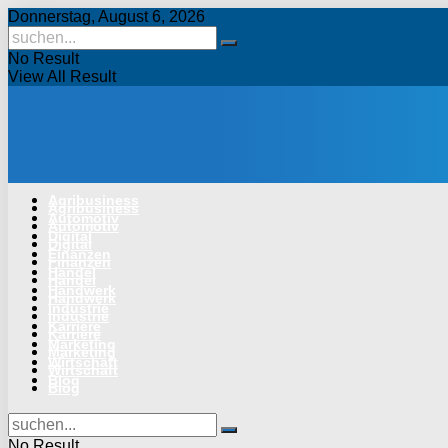
Donnerstag, August 6, 2026
No Result
View All Result
Agribusiness
Agribusiness
Automotiv
Automotiv
Digital
Digital
Finanzen
Finanzen
Handel
Handel
Handwerk
Handwerk
Industrie
Industrie
Karriere
Karriere
Marketing
Marketing
Wirtschaft
Wirtschaft
Blog
Blog
No Result