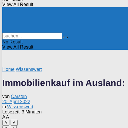
View All Result
No Result
View All Result
Home
Wissenswert
Immobilienkauf im Ausland: S
von
Carsten
20. April 2022
in
Wissenswert
Lesezeit: 3 Minuten
A
A
A
A