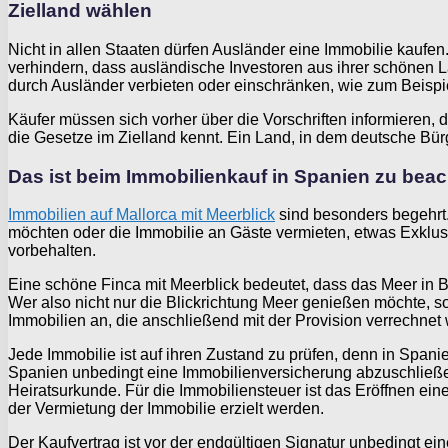
Zielland wählen
Nicht in allen Staaten dürfen Ausländer eine Immobilie kau
verhindern, dass ausländische Investoren aus ihrer schönen L
durch Ausländer verbieten oder einschränken, wie zum Beisp
Käufer müssen sich vorher über die Vorschriften informieren, d
die Gesetze im Zielland kennt. Ein Land, in dem deutsche Bür
Das ist beim Immobilienkauf in Spanien zu bea
Immobilien auf Mallorca mit Meerblick
sind besonders begehrt. 
möchten oder die Immobilie an Gäste vermieten, etwas Exklusi
vorbehalten.
Eine schöne Finca mit Meerblick bedeutet, dass das Meer in Bl
Wer also nicht nur die Blickrichtung Meer genießen möchte, so
Immobilien an, die anschließend mit der Provision verrechnet
Jede Immobilie ist auf ihren Zustand zu prüfen, denn in Spanie
Spanien unbedingt eine Immobilienversicherung abzuschließen
Heiratsurkunde. Für die Immobiliensteuer ist das Eröffnen e
der Vermietung der Immobilie erzielt werden.
Der Kaufvertrag ist vor der endgültigen Signatur unbedingt e