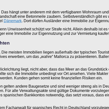
fen. Das hängt unter anderem mit dem verfügbaren Wohnraum u
andschaft eine Betonmeile zaubern. Selbstverständlich gibt es 
iel
Dänemark
. Dort dürfen Ausländer eine Immobilie zur Eigennu
enn Unwissenheit schützt vor Strafe nicht. Allein deshalb ist es
ger eine Immobilie zur Eigennutzung und zur Vermietung kaufen 
chten
Die meisten Immobilien liegen außerhalb der typischen Touristen
ves erwerben, um das „wahre“ Mallorca zu präsentieren. Baller
ickrichtung liegt, nicht aber, dass das Meer an das Grundstück 
llte sich die Immobilie unbedingt vor Ort ansehen. Viele Makler
 werden. Kunden gehen somit keine finanziellen Risiken ein.
n gelten andere Baugesetze und sind weniger streng als in Deuts
. Für alle Verwaltungsakte sind gültige Dokumente vorzulegen
ines spanischen Bankkontos notwendig, das setzt voraus, dass
inem Fachanwalt für spanisches Recht in Deutschland vorzulege