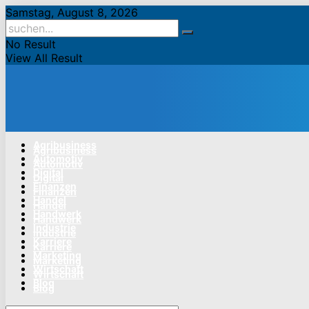
Samstag, August 8, 2026
No Result
View All Result
Agribusiness
Agribusiness
Automotiv
Automotiv
Digital
Digital
Finanzen
Finanzen
Handel
Handel
Handwerk
Handwerk
Industrie
Industrie
Karriere
Karriere
Marketing
Marketing
Wirtschaft
Wirtschaft
Blog
Blog