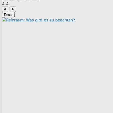
A
A
A
A
Reset