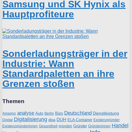
Samsung und SK Hynix als
Hauptprofiteure
Sonderladungsträger in der
Industrie: Wann
Standardpaletten an ihre
Grenzen stoßen
Themen
analyse
Deutschland
Dienstleistung
Auto
Büro
Amagno
Berlin
Digitalisierung
DUH
dpa
ELA-Container
Existenzgründer
Digital
Handel
Gründer
Existenzgründerinnen
gründen
Gründerinnen
Gesundheit