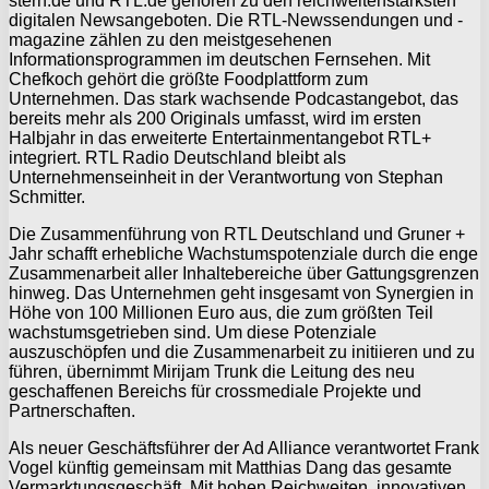
stern.de und RTL.de gehören zu den reichweitenstärksten
digitalen Newsangeboten. Die RTL-Newssendungen und -
magazine zählen zu den meistgesehenen
Informationsprogrammen im deutschen Fernsehen. Mit
Chefkoch gehört die größte Foodplattform zum
Unternehmen. Das stark wachsende Podcastangebot, das
bereits mehr als 200 Originals umfasst, wird im ersten
Halbjahr in das erweiterte Entertainmentangebot RTL+
integriert. RTL Radio Deutschland bleibt als
Unternehmenseinheit in der Verantwortung von Stephan
Schmitter.
Die Zusammenführung von RTL Deutschland und Gruner +
Jahr schafft erhebliche Wachstumspotenziale durch die enge
Zusammenarbeit aller Inhaltebereiche über Gattungsgrenzen
hinweg. Das Unternehmen geht insgesamt von Synergien in
Höhe von 100 Millionen Euro aus, die zum größten Teil
wachstumsgetrieben sind. Um diese Potenziale
auszuschöpfen und die Zusammenarbeit zu initiieren und zu
führen, übernimmt Mirijam Trunk die Leitung des neu
geschaffenen Bereichs für crossmediale Projekte und
Partnerschaften.
Als neuer Geschäftsführer der Ad Alliance verantwortet Frank
Vogel künftig gemeinsam mit Matthias Dang das gesamte
Vermarktungsgeschäft. Mit hohen Reichweiten, innovativen