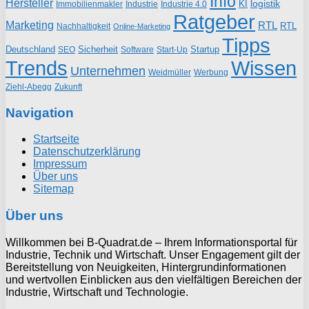
Info
Hersteller
logistik
KI
Industrie
Immobilienmakler
Industrie 4.0
Ratgeber
Marketing
RTL
RTL
Nachhaltigkeit
Online-Marketing
Tipps
Deutschland
Sicherheit
Startup
SEO
Start-Up
Software
Trends
Wissen
Unternehmen
Weidmüller
Werbung
Ziehl-Abegg
Zukunft
Navigation
Startseite
Datenschutzerklärung
Impressum
Über uns
Sitemap
Über uns
Willkommen bei B-Quadrat.de – Ihrem Informationsportal für
Industrie, Technik und Wirtschaft. Unser Engagement gilt der
Bereitstellung von Neuigkeiten, Hintergrundinformationen
und wertvollen Einblicken aus den vielfältigen Bereichen der
Industrie, Wirtschaft und Technologie.