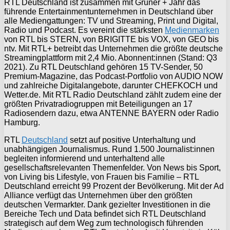
RTL Deutschland ist zusammen mit Gruner + Jahr das
führende Entertainmentunternehmen in Deutschland über
alle Mediengattungen: TV und Streaming, Print und Digital,
Radio und Podcast. Es vereint die stärksten
Medienmarken
von RTL bis STERN, von BRIGITTE bis VOX, von GEO bis
ntv. Mit RTL+ betreibt das Unternehmen die größte deutsche
Streamingplattform mit 2,4 Mio. Abonnent:innen (Stand: Q3
2021). Zu RTL Deutschland gehören 15 TV-Sender, 50
Premium-Magazine, das Podcast-Portfolio von AUDIO NOW
und zahlreiche Digitalangebote, darunter CHEFKOCH und
Wetter.de. Mit RTL Radio Deutschland zählt zudem eine der
größten Privatradiogruppen mit Beteiligungen an 17
Radiosendern dazu, etwa ANTENNE BAYERN oder Radio
Hamburg.
RTL
Deutschland
setzt auf positive Unterhaltung und
unabhängigen Journalismus. Rund 1.500 Journalist:innen
begleiten informierend und unterhaltend alle
gesellschaftsrelevanten Themenfelder. Von News bis Sport,
von Living bis Lifestyle, von Frauen bis Familie – RTL
Deutschland erreicht 99 Prozent der Bevölkerung. Mit der Ad
Alliance verfügt das Unternehmen über den größten
deutschen Vermarkter. Dank gezielter Investitionen in die
Bereiche Tech und Data befindet sich RTL Deutschland
strategisch auf dem Weg zum technologisch führenden