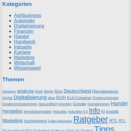
Kategorien
Agribusiness
Automotiv
Digitalisierung
Finanzen
Handel
Handwerk
Industrie
Karriere
Marketing
Wirtschaft
Wissenswert
Themen
analyse
Deutschland
Dienstleistung
Auto
Büro
Amagno
Berlin
Digitalisierung
DUH
dpa
ELA-Container
Existenzgründer
Digital
Handel
Gründer
Existenzgründerinnen
gründen
Gründerinnen
Gesundheit
Info
Hersteller
logistik
KI
Industrie
Immobilienmakler
Industrie 4.0
Ratgeber
Marketing
RTL
RTL
Nachhaltigkeit
Online-Marketing
Tipps
Deutschland
Sicherheit
Startup
SEO
Start-Up
Software