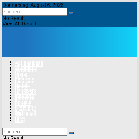
Donnerstag, August 6, 2026
No Result
View All Result
Agribusiness
Agribusiness
Automotiv
Automotiv
Digital
Digital
Finanzen
Finanzen
Handel
Handel
Handwerk
Handwerk
Industrie
Industrie
Karriere
Karriere
Marketing
Marketing
Wirtschaft
Wirtschaft
Blog
Blog
No Result