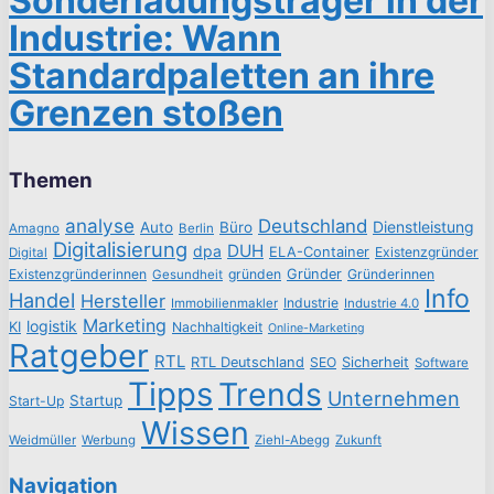
Sonderladungsträger in der
Industrie: Wann
Standardpaletten an ihre
Grenzen stoßen
Themen
analyse
Deutschland
Dienstleistung
Auto
Büro
Amagno
Berlin
Digitalisierung
DUH
dpa
ELA-Container
Existenzgründer
Digital
Existenzgründerinnen
gründen
Gründer
Gründerinnen
Gesundheit
Info
Handel
Hersteller
Industrie
Immobilienmakler
Industrie 4.0
Marketing
logistik
KI
Nachhaltigkeit
Online-Marketing
Ratgeber
RTL
RTL Deutschland
SEO
Sicherheit
Software
Tipps
Trends
Unternehmen
Startup
Start-Up
Wissen
Weidmüller
Werbung
Ziehl-Abegg
Zukunft
Navigation