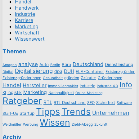
Handel
Handwerk
Industrie
Karriere
Marketing
Wirtschaft
Wissenswert
Themen
analyse
Deutschland
Dienstleistung
Auto
Büro
Amagno
Berlin
Digitalisierung
DUH
dpa
ELA-Container
Existenzgründer
Digital
Existenzgründerinnen
gründen
Gründer
Gründerinnen
Gesundheit
Info
Handel
Hersteller
Industrie
Immobilienmakler
Industrie 4.0
Marketing
logistik
KI
Nachhaltigkeit
Online-Marketing
Ratgeber
RTL
RTL Deutschland
SEO
Sicherheit
Software
Tipps
Trends
Unternehmen
Startup
Start-Up
Wissen
Weidmüller
Werbung
Ziehl-Abegg
Zukunft
Archiv