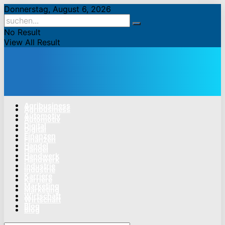
Donnerstag, August 6, 2026
No Result
View All Result
Agribusiness
Agribusiness
Automotiv
Automotiv
Digital
Digital
Finanzen
Finanzen
Handel
Handel
Handwerk
Handwerk
Industrie
Industrie
Karriere
Karriere
Marketing
Marketing
Wirtschaft
Wirtschaft
Blog
Blog