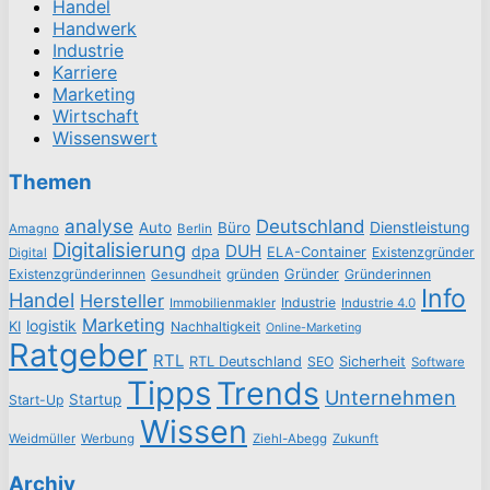
Handel
Handwerk
Industrie
Karriere
Marketing
Wirtschaft
Wissenswert
Themen
analyse
Deutschland
Dienstleistung
Auto
Büro
Amagno
Berlin
Digitalisierung
DUH
dpa
ELA-Container
Existenzgründer
Digital
Existenzgründerinnen
gründen
Gründer
Gründerinnen
Gesundheit
Info
Handel
Hersteller
Industrie
Immobilienmakler
Industrie 4.0
Marketing
logistik
KI
Nachhaltigkeit
Online-Marketing
Ratgeber
RTL
RTL Deutschland
SEO
Sicherheit
Software
Tipps
Trends
Unternehmen
Startup
Start-Up
Wissen
Weidmüller
Werbung
Ziehl-Abegg
Zukunft
Archiv