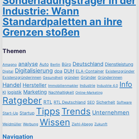
Sonderladungsträger in der
Industrie: Wann
Standardpaletten an ihre
Grenzen stoßen
Themen
analyse
Deutschland
Dienstleistung
Auto
Büro
Amagno
Berlin
Digitalisierung
DUH
dpa
ELA-Container
Existenzgründer
Digital
Existenzgründerinnen
gründen
Gründer
Gründerinnen
Gesundheit
Info
Handel
Hersteller
Industrie
Immobilienmakler
Industrie 4.0
Marketing
logistik
KI
Nachhaltigkeit
Online-Marketing
Ratgeber
RTL
RTL Deutschland
SEO
Sicherheit
Software
Tipps
Trends
Unternehmen
Startup
Start-Up
Wissen
Weidmüller
Werbung
Ziehl-Abegg
Zukunft
Navigation