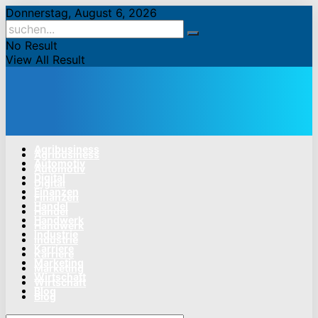
Donnerstag, August 6, 2026
No Result
View All Result
Agribusiness
Agribusiness
Automotiv
Automotiv
Digital
Digital
Finanzen
Finanzen
Handel
Handel
Handwerk
Handwerk
Industrie
Industrie
Karriere
Karriere
Marketing
Marketing
Wirtschaft
Wirtschaft
Blog
Blog