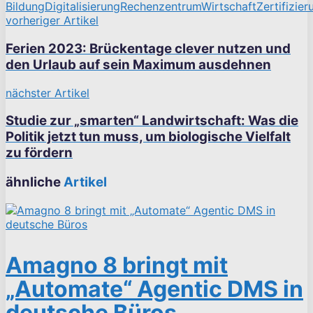
Bildung
Digitalisierung
Rechenzentrum
Wirtschaft
Zertifizier
vorheriger Artikel
Ferien 2023: Brückentage clever nutzen und
den Urlaub auf sein Maximum ausdehnen
nächster Artikel
Studie zur „smarten“ Landwirtschaft: Was die
Politik jetzt tun muss, um biologische Vielfalt
zu fördern
ähnliche
Artikel
Amagno 8 bringt mit
„Automate“ Agentic DMS in
deutsche Büros