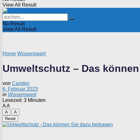
View All Result
No Result
View All Result
Home
Wissenswert
Umweltschutz – Das können 
von
Carsten
6. Februar 2023
in
Wissenswert
Lesezeit: 3 Minuten
A
A
A
A
Reset