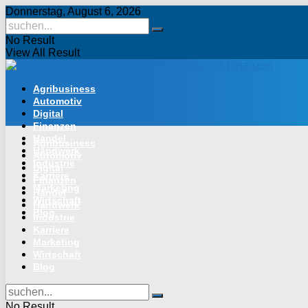
Donnerstag, August 6, 2026
No Result
View All Result
Agribusiness
Automotiv
Digital
Finanzen
Handel
Agribusiness
Handwerk
Automotiv
Industrie
Digital
Karriere
Finanzen
Marketing
Handel
Wirtschaft
Handwerk
Blog
Industrie
Karriere
Marketing
Wirtschaft
Blog
No Result