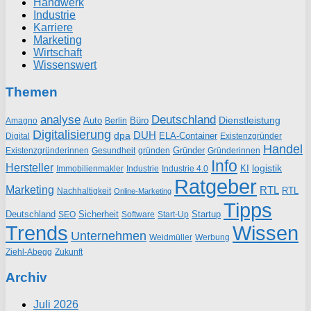
Handwerk
Industrie
Karriere
Marketing
Wirtschaft
Wissenswert
Themen
analyse
Deutschland
Dienstleistung
Auto
Büro
Amagno
Berlin
Digitalisierung
DUH
dpa
ELA-Container
Existenzgründer
Digital
Handel
Gründer
Existenzgründerinnen
gründen
Gründerinnen
Gesundheit
Info
Hersteller
logistik
KI
Industrie
Immobilienmakler
Industrie 4.0
Ratgeber
Marketing
RTL
RTL
Nachhaltigkeit
Online-Marketing
Tipps
Deutschland
Sicherheit
Startup
SEO
Start-Up
Software
Trends
Wissen
Unternehmen
Weidmüller
Werbung
Ziehl-Abegg
Zukunft
Archiv
Juli 2026