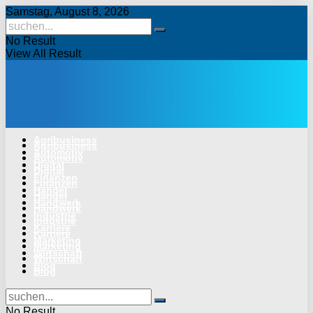
Samstag, August 8, 2026
No Result
View All Result
Agribusiness
Agribusiness
Automotiv
Automotiv
Digital
Digital
Finanzen
Finanzen
Handel
Handel
Handwerk
Handwerk
Industrie
Industrie
Karriere
Karriere
Marketing
Marketing
Wirtschaft
Wirtschaft
Blog
Blog
No Result