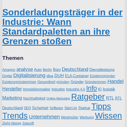
Sonderladungsträger in der
Industrie: Wann
Standardpaletten an ihre
Grenzen stoßen
Themen
analyse
Deutschland
Dienstleistung
Auto
Büro
Amagno
Berlin
Digitalisierung
DUH
dpa
ELA-Container
Existenzgründer
Digital
Handel
Gründer
Existenzgründerinnen
gründen
Gründerinnen
Gesundheit
Info
Hersteller
logistik
KI
Industrie
Immobilienmakler
Industrie 4.0
Ratgeber
Marketing
RTL
RTL
Nachhaltigkeit
Online-Marketing
Tipps
Deutschland
Sicherheit
Startup
SEO
Start-Up
Software
Trends
Wissen
Unternehmen
Weidmüller
Werbung
Ziehl-Abegg
Zukunft