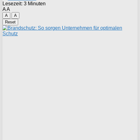
Lesezeit: 3 Minuten
A
A
A
A
Reset