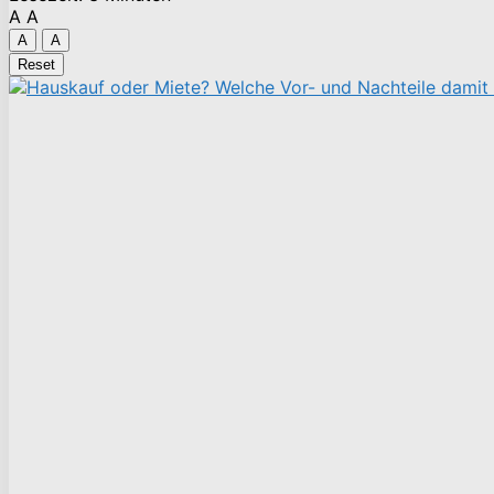
A
A
A
A
Reset