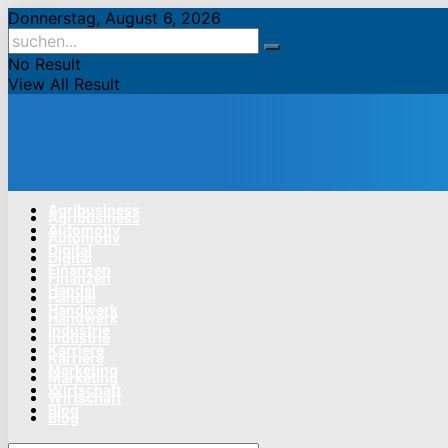
Donnerstag, August 6, 2026
No Result
View All Result
Agribusiness
Agribusiness
Automotiv
Automotiv
Digital
Digital
Finanzen
Finanzen
Handel
Handel
Handwerk
Handwerk
Industrie
Industrie
Karriere
Karriere
Marketing
Marketing
Wirtschaft
Wirtschaft
Blog
Blog