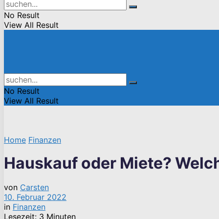
No Result
View All Result
No Result
View All Result
Home
Finanzen
Hauskauf oder Miete? Welch
von
Carsten
10. Februar 2022
in
Finanzen
Lesezeit: 3 Minuten