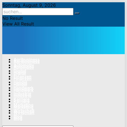
Sonntag, August 9, 2026
No Result
View All Result
Agribusiness
Agribusiness
Automotiv
Automotiv
Digital
Digital
Finanzen
Finanzen
Handel
Handel
Handwerk
Handwerk
Industrie
Industrie
Karriere
Karriere
Marketing
Marketing
Wirtschaft
Wirtschaft
Blog
Blog