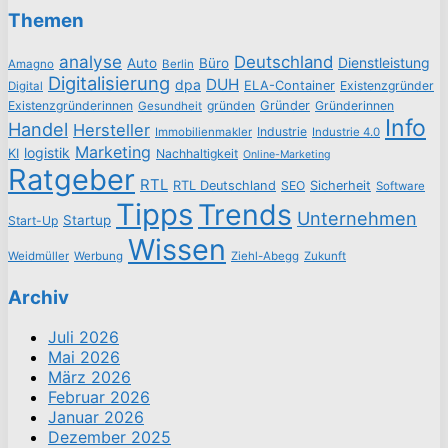
Themen
analyse
Deutschland
Dienstleistung
Auto
Büro
Amagno
Berlin
Digitalisierung
DUH
dpa
ELA-Container
Existenzgründer
Digital
Existenzgründerinnen
gründen
Gründer
Gründerinnen
Gesundheit
Info
Handel
Hersteller
Industrie
Immobilienmakler
Industrie 4.0
Marketing
logistik
KI
Nachhaltigkeit
Online-Marketing
Ratgeber
RTL
RTL Deutschland
SEO
Sicherheit
Software
Tipps
Trends
Unternehmen
Startup
Start-Up
Wissen
Weidmüller
Werbung
Ziehl-Abegg
Zukunft
Archiv
Juli 2026
Mai 2026
März 2026
Februar 2026
Januar 2026
Dezember 2025