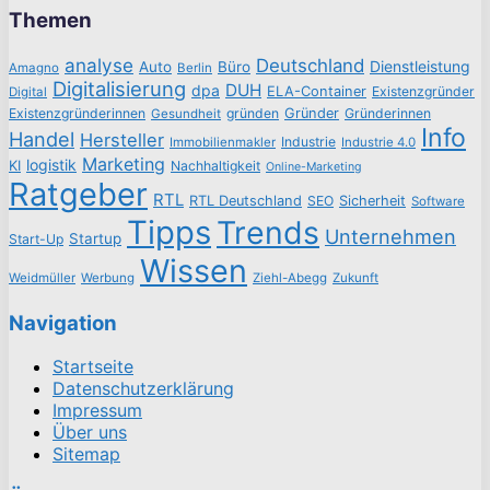
Themen
analyse
Deutschland
Dienstleistung
Auto
Büro
Amagno
Berlin
Digitalisierung
DUH
dpa
ELA-Container
Existenzgründer
Digital
Existenzgründerinnen
gründen
Gründer
Gründerinnen
Gesundheit
Info
Handel
Hersteller
Industrie
Immobilienmakler
Industrie 4.0
Marketing
logistik
KI
Nachhaltigkeit
Online-Marketing
Ratgeber
RTL
RTL Deutschland
SEO
Sicherheit
Software
Tipps
Trends
Unternehmen
Startup
Start-Up
Wissen
Weidmüller
Werbung
Ziehl-Abegg
Zukunft
Navigation
Startseite
Datenschutzerklärung
Impressum
Über uns
Sitemap